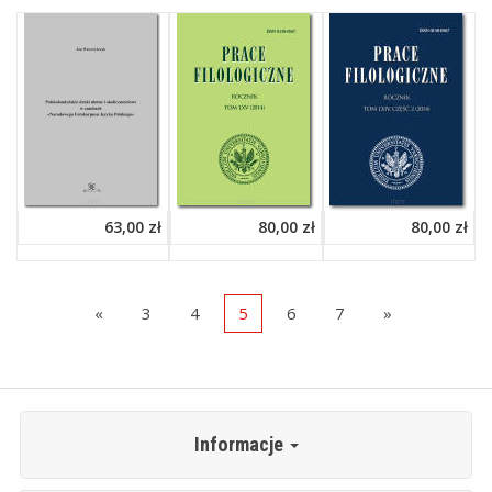
63,00 zł
80,00 zł
80,00 zł
«
3
4
5
6
7
»
Informacje