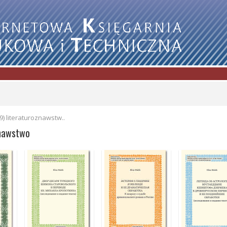
9) literaturoznawstw..
znawstwo