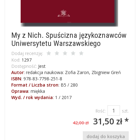
My z Nich. Spuścizna językoznawców
Uniwersytetu Warszawskiego
Dodaj recenzję:
Kod:
1297
Dostępność:
Jest
Autor
:
redakcja naukowa: Zofia Zaron, Zbigniew Greń
ISBN
:
978-83-7798-251-8
Format / Liczba stron
:
B5 / 280
Oprawa
:
miękka
Wyd. / rok wydania
:
1 / 2017
Ilość:
szt.
31,50 zł *
42,00 zł
dodaj do koszyka