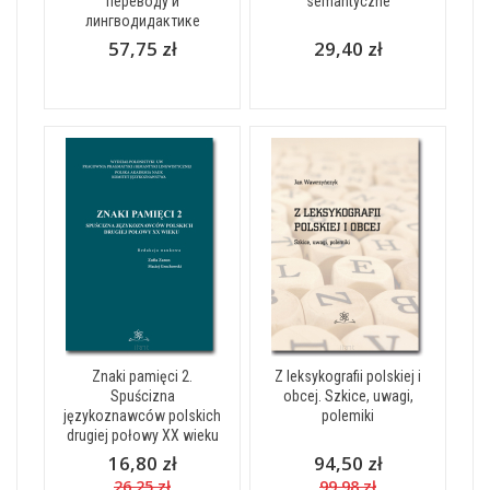
переводу и
semantyczne
лингводидактике
57,75 zł
29,40 zł
Znaki pamięci 2.
Z leksykografii polskiej i
Spuścizna
obcej. Szkice, uwagi,
językoznawców polskich
polemiki
drugiej połowy XX wieku
16,80 zł
94,50 zł
26,25 zł
99,98 zł