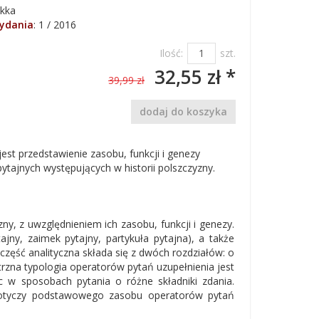
kka
wydania
:
1 / 2016
Ilość:
szt.
32,55 zł *
39,99 zł
dodaj do koszyka
est przedstawienie zasobu, funkcji i genezy
ytajnych występujących w historii polszczyzny.
ny, z uwzględnieniem ich zasobu, funkcji i genezy.
jny, zaimek pytajny, partykuła pytajna), a także
zęść analityczna składa się z dwóch rozdziałów: o
rzna typologia operatorów pytań uzupełnienia jest
ic w sposobach pytania o różne składniki zdania.
dotyczy podstawowego zasobu operatorów pytań