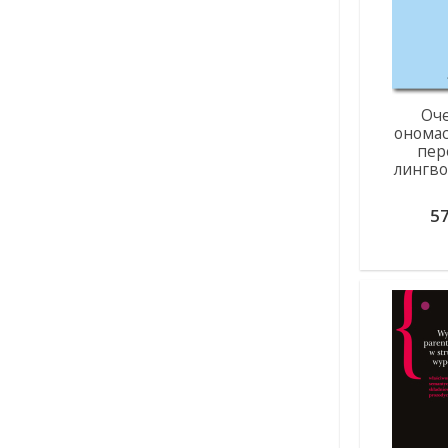
Оч
онома
пер
лингв
57