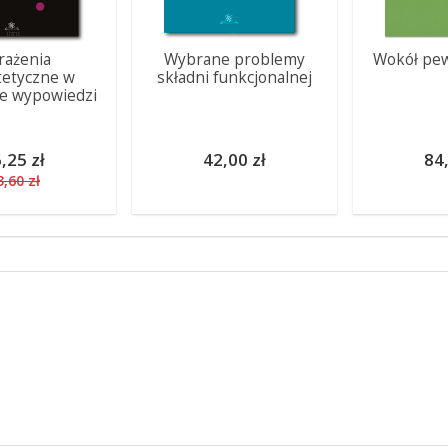
rażenia
Wybrane problemy
Wokół pew
tetyczne w
składni funkcjonalnej
ze wypowiedzi
,25 zł
42,00 zł
84,
3,60 zł