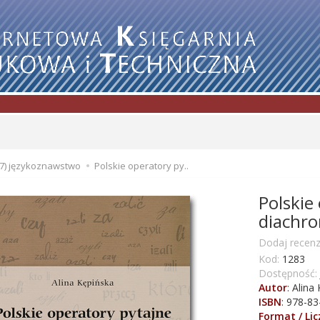
7) językoznawstwo
Polskie operatory py..
Polskie
diachr
Dodaj recenz
Kod:
1283
Dostępność:
Autor
:
Alina 
ISBN
:
978-83
Format / Li