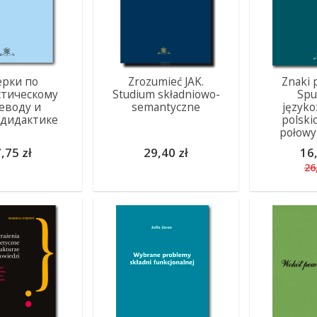
ерки по
Zrozumieć JAK.
Znaki 
стическому
Studium składniowo-
Spu
еводу и
semantyczne
język
одидактике
polski
połowy
,75 zł
29,40 zł
16,
26