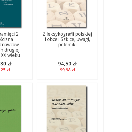
pamięci 2.
Z leksykografii polskiej
ścizna
i obcej. Szkice, uwagi,
oznawców
polemiki
ch drugiej
 XX wieku
80 zł
94,50 zł
,25 zł
99,98 zł