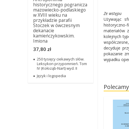
historycznego pogranicza
mazowiecko-podlaskiego
Ze wstępu
w XVIII wieku na
Używając sf
przykładzie parafii
historyczno-
Stoczek w ówczesnym
dekanacie
materiałów z
kamieńczykowskim.
kolejnych ty
Imiona
współczesne,
decyduje prz
37,80 zł
pokazanie zm
250 tysięcy ciekawych słów.
wypadku oper
Leksykon przypomnień. Tom
IV (Kołoząb-Nart) wyd. II
Język i logopedia
Polecamy