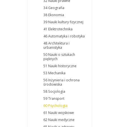
32 Nauki prawne
34 Geografia
38 Ekonomia
39 Nauki kultury fizycznej
41 Elektrotechnika
46 Automatyka i robotyka
48 Architektura i
urbanistyka
50 Nauki o sztukach
pięknych
51 Nauki historyczne
53 Mechanika
56 Inżynieria i ochrona
środowiska
58 Socjologia
59 Transport
60 Psychologia
61 Nauki wojskowe
62 Nauki medyczne
65 Nauki o zdrowiu