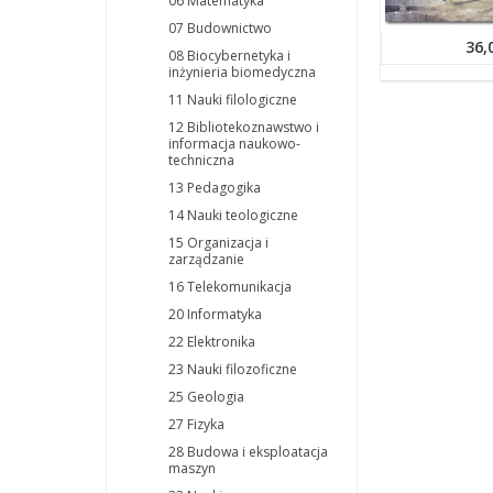
06 Matematyka
07 Budownictwo
36,
08 Biocybernetyka i
inżynieria biomedyczna
11 Nauki filologiczne
12 Bibliotekoznawstwo i
informacja naukowo-
techniczna
13 Pedagogika
14 Nauki teologiczne
15 Organizacja i
zarządzanie
16 Telekomunikacja
20 Informatyka
22 Elektronika
23 Nauki filozoficzne
25 Geologia
27 Fizyka
28 Budowa i eksploatacja
maszyn