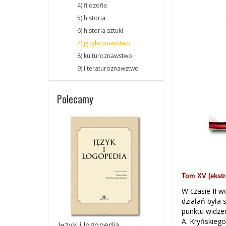
4) filozofia
5) historia
6) historia sztuki
7) językoznawstwo
8) kulturoznawstwo
9) literaturoznawstwo
Polecamy
Tom XV (ekstra
W czasie II w
działań była 
punktu widzen
A. Kryńskiego
Język i logopedia