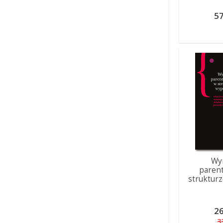
57
Wy
paren
struktur
26
3