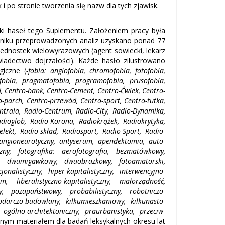
 i po stronie tworzenia się nazw dla tych zjawisk.
ki haseł tego Suplementu. Założeniem pracy była
yniku przeprowadzonych analiz uzyskano ponad 77
ednostek wielowyrazowych (agent sowiecki, lekarz
wiadectwo dojrzałości). Każde hasło zilustrowano
giczne (
-fobia: anglofobia, chromofobia, fotofobia,
ofobia, pragmatofobia, programofobia, prusofobia,
, Centro-bank, Centro-Cement, Centro-Ćwiek, Centro-
o-parch, Centro-przewód, Centro-sport, Centro-tutka,
ntrala, Radio-Centrum, Radio-City, Radio-Dynamika,
Radioglob, Radio-Korona, Radiokrążek, Radiokrytyka,
lekt, Radio-skład, Radiosport, Radio-Sport, Radio-
angioneurotyczny, antyserum, apendektomia, auto-
czny; fotografika: aerofotografia, bezmatówkowy,
y, dwumigawkowy, dwuobrazkowy, fotoamatorski,
onalistyczny, hiper-kapitalistyczny, interwencyjno-
m, liberalistyczno-kapitalistyczny, małorządność,
y, pozapaństwowy, probabilistyczny, robotniczo-
darczo-budowlany, kilkumieszkaniowy, kilkunasto-
gólno-architektoniczny, praurbanistyka, przeciw-
ępnym materiałem dla badań leksykalnych okresu lat