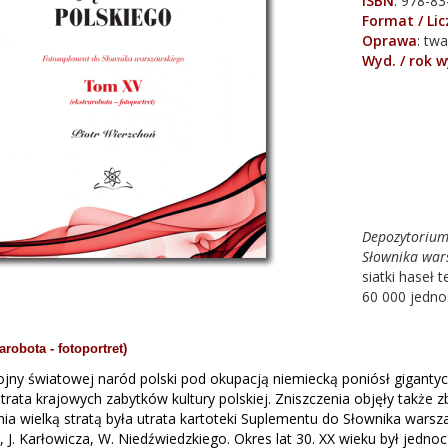
ISBN
:
978-83
Format / Li
Oprawa
:
twa
Wyd. / rok 
Depozytorium 
Słownika war
siatki haseł
60 000 jedno
robota - fotoportret)
ojny światowej naród polski pod okupacją niemiecką poniósł gigantyc
strata krajowych zabytków kultury polskiej. Zniszczenia objęły także 
ia wielką stratą była utrata kartoteki Suplementu do Słownika warsza
, J. Karłowicza, W. Niedźwiedzkiego. Okres lat 30. XX wieku był je