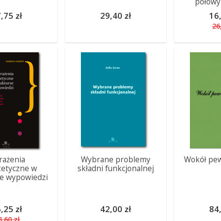
połowy
,75 zł
29,40 zł
16,
26
rażenia
Wybrane problemy
Wokół pew
tetyczne w
składni funkcjonalnej
ze wypowiedzi
,25 zł
42,00 zł
84,
3,60 zł