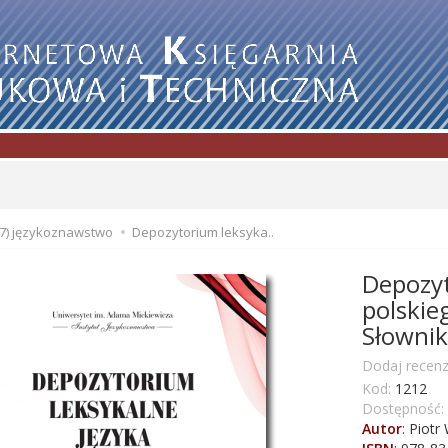
7) językoznawstwo
Depozytorium leksyka..
Depozyt
polskie
Słowni
Dodaj recenz
Kod:
1212
Dostępność:
Autor
:
Piotr