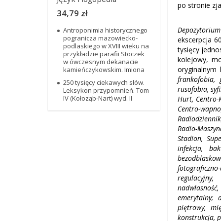
po stronie zj
34,79 zł
Depozytorium 
Antroponimia historycznego
pogranicza mazowiecko-
ekscerpcja 6
podlaskiego w XVIII wieku na
tysięcy jedn
przykładzie parafii Stoczek
kolejowy, mo
w ówczesnym dekanacie
oryginalnym 
kamieńczykowskim. Imiona
frankofobia,
250 tysięcy ciekawych słów.
rusofobia, syfi
Leksykon przypomnień. Tom
IV (Kołoząb-Nart) wyd. II
Hurt, Centro-
Centro-wapno,
Radiodziennik
Radio-Maszyna
Stadion, Supe
infekcja, ba
bezodblaskow
fotograficzno
regulacyjny, 
nadwłasność,
emerytalny; 
piętrowy, mi
konstrukcja, 