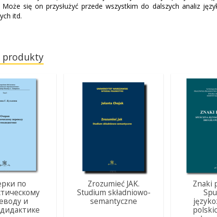
. Może się on przysłużyć przede wszystkim do dalszych analiz języ
ch itd.
 produkty
ерки по
Zrozumieć JAK.
Znaki 
стическому
Studium składniowo-
Spu
еводу и
semantyczne
język
одидактике
polski