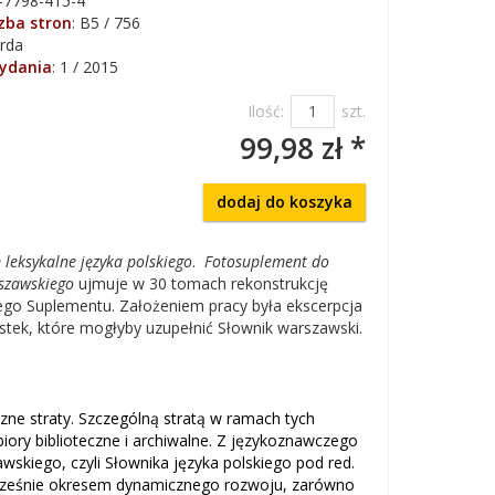
-7798-415-4
czba stron
:
B5 / 756
rda
wydania
:
1 / 2015
Ilość:
szt.
99,98 zł *
dodaj do koszyka
leksykalne języka polskiego
.
Fotosuplement do
szawskiego
ujmuje w 30 tomach rekonstrukcję
 tego Suplementu. Założeniem pracy była ekscerpcja
stek, które mogłyby uzupełnić Słownik warszawski.
zne straty. Szczególną stratą w ramach tych
zbiory biblioteczne i archiwalne. Z językoznawczego
wskiego, czyli Słownika języka polskiego pod red.
dnocześnie okresem dynamicznego rozwoju, zarówno