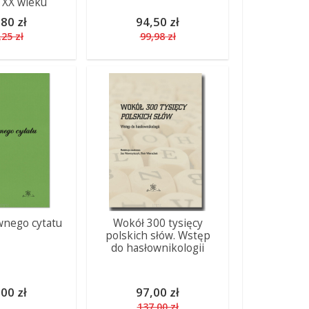
 XX wieku
80 zł
94,50 zł
,25 zł
99,98 zł
nego cytatu
Wokół 300 tysięcy
polskich słów. Wstęp
do hasłownikologii
00 zł
97,00 zł
137,00 zł