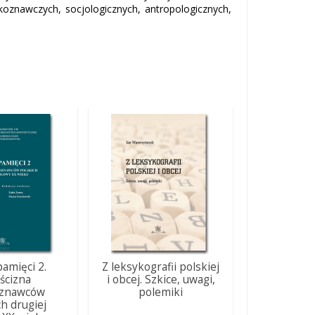
koznawczych, socjologicznych, antropologicznych,
pamięci 2.
Z leksykografii polskiej
ścizna
i obcej. Szkice, uwagi,
oznawców
polemiki
ch drugiej