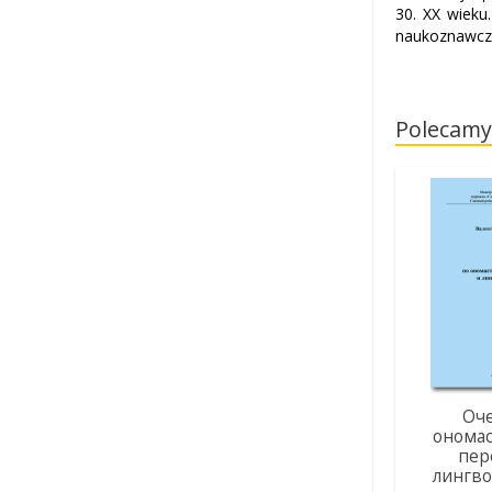
30. XX wieku
naukoznawczy
Polecamy
Оч
онома
пер
лингв