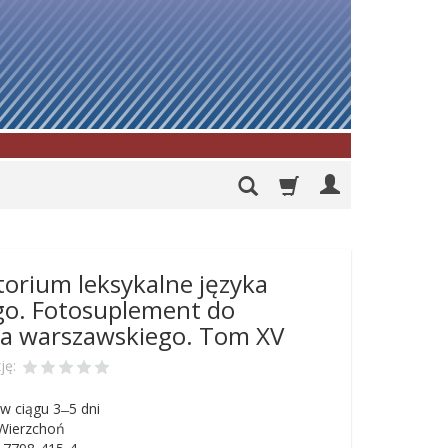
orium leksykalne języka
go. Fotosuplement do
ka warszawskiego. Tom XV
ję:
w ciągu 3 ̶ 5 dni
 Wierzchoń