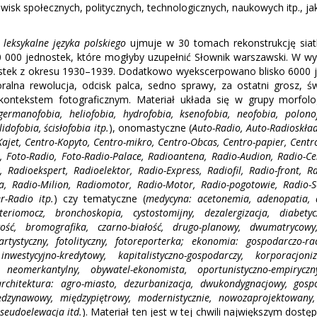
awisk społecznych, politycznych, technologicznych, naukowych itp., jak
leksykalne języka polskiego
ujmuje w 30 tomach rekonstrukcję siat
0 000 jednostek, które mogłyby uzupełnić Słownik warszawski. W w
ostek z okresu 1930–1939. Dodatkowo wyekscerpowano blisko 6000 j
ralna rewolucja, odcisk palca, sedno sprawy, za ostatni grosz, ś
kontekstem fotograficznym. Materiał układa się w grupy morfolo
 germanofobia, heliofobia, hydrofobia, ksenofobia, neofobia, polon
lidofobia, ścisłofobia itp.
), onomastyczne (
Auto-Radio, Auto-Radioskład
Kajet, Centro-Kopyto, Centro-mikro, Centro-Obcas, Centro-papier, Centr
 Foto-Radio, Foto-Radio-Palace, Radioantena, Radio-Audion, Radio-Ce
, Radioekspert, Radioelektor, Radio-Express, Radiofil, Radio-front, 
, Radio-Milion, Radiomotor, Radio-Motor, Radio-pogotowie, Radio-Se
r-Radio itp.
) czy tematyczne (
medycyna: acetonemia, adenopatia, 
kteriomocz, bronchoskopia, cystostomijny, dezalergizacja, diabety
ość, bromografika, czarno-białość, drugo-planowy, dwumatrycow
-artystyczny, fotolityczny, fotoreporterka; ekonomia: gospodarczo-racj
inwestycyjno-kredytowy, kapitalistyczno-gospodarczy, korporacjoniz
 neomerkantylny, obywatel-ekonomista, oportunistyczno-empiryczn
architektura: agro-miasto, dezurbanizacja, dwukondygnacjowy, gospo
ędzynawowy, międzypiętrowy, modernistycznie, nowozaprojektowany, o
pseudoelewacja itd.
). Materiał ten jest w tej chwili największym dost