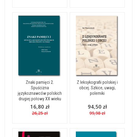
Znaki pamięci 2.
Z leksykografii polskiej i
Spuścizna
obcej. Szkice, uwagi,
językoznawców polskich
polemiki
drugiej połowy XX wieku
16,80 zł
94,50 zł
26,25 zł
99,98 zł