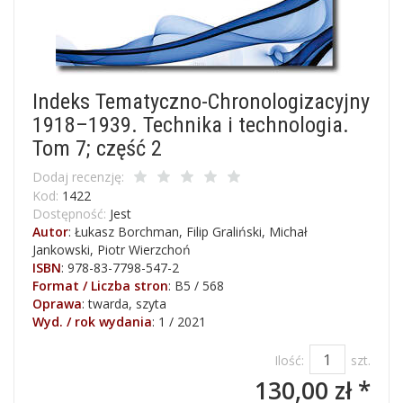
Indeks Tematyczno-Chronologizacyjny
1918–1939. Technika i technologia.
Tom 7; część 2
Dodaj recenzję:
Kod:
1422
Dostępność:
Jest
Autor
:
Łukasz Borchman, Filip Graliński, Michał
Jankowski, Piotr Wierzchoń
ISBN
:
978-83-7798-547-2
Format / Liczba stron
:
B5 / 568
Oprawa
:
twarda, szyta
Wyd. / rok wydania
:
1 / 2021
Ilość:
szt.
130,00 zł *