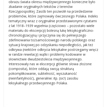
obrazu świata okresu międzywojennego konieczne było
zbadanie oryginalnych tekstów z terenów
Rzeczypospolitej. Zasób ten pozwolił na prześledzenie
problemów, które zajmowały ówczesnego Polaka. Indeks
tematyczny wraz z oryginalnie przedstawionymi cytatami
z lat 1918–1939 wypełnia (częściowo – pozostało wiele
materiału do ekscerpcji) bolesną lukę leksykograficzno-
chronologizacyjną i przyczynia się do pełniejszego
zdefiniowania tożsamościowego narodu polskiego oraz
sytuacji krajowej po odzyskaniu niepodległości, jak też
odkrywa (niektóre odkrycia leksykalne postrzegamy wręcz
w randze rewelacji) wątki i problemy kodowane w
słownictwie dwudziestolecia międzywojennego.
Interesowały nas w ekscerpcji głównie słowa złożone
(composita), które oddają swoją strukturą
pokomplikowanie, subtelność, wyszukaność
(nieinfantylność), generalnie: itp. (sic!) zasobu
leksykalnego przedwojennego Polaka.