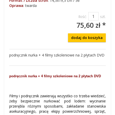
Format / Liczba stron
:
14,5x19,5 cm / 56
Oprawa
:
twarda
Ilość:
szt.
75,60 zł *
dodaj do koszyka
podręcznik nurka + 4 filmy szkoleniowe na 2 płytach DVD
podręcznik nurka + 4 filmy szkoleniowe na 2 płytach DVD
Filmy i podręcznik zawierają wszystko co trzeba wiedzieć,
żeby bezpiecznie nurkować pod lodem: wycinanie
przerębla różnymi sposobami, zakładanie stanowiska
asekuracyjnego, pracę ekipy powierzchniowej, sprzęt,