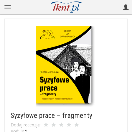
Syzyfowe prace – fragmenty
Dodaj recenzję:
Kod:
315