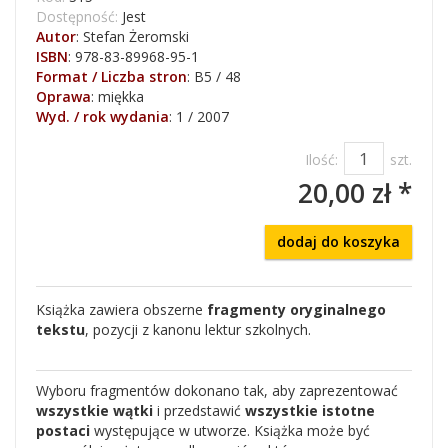
Dostępność:
Jest
Autor
:
Stefan Żeromski
ISBN
:
978-83-89968-95-1
Format / Liczba stron
:
B5 / 48
Oprawa
:
miękka
Wyd. / rok wydania
:
1 / 2007
Ilość:
szt.
20,00 zł *
dodaj do koszyka
Książka zawiera obszerne
fragmenty oryginalnego
tekstu
, pozycji z kanonu lektur szkolnych.
Wyboru fragmentów dokonano tak, aby zaprezentować
wszystkie wątki
i przedstawić
wszystkie istotne
postaci
występujące w utworze. Książka może być