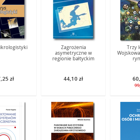
krologistyki
Zagrożenia
Trzy l
asymetryczne w
Wojskowa,
regionie bałtyckim
ry
,25 zł
44,10 zł
60,
99