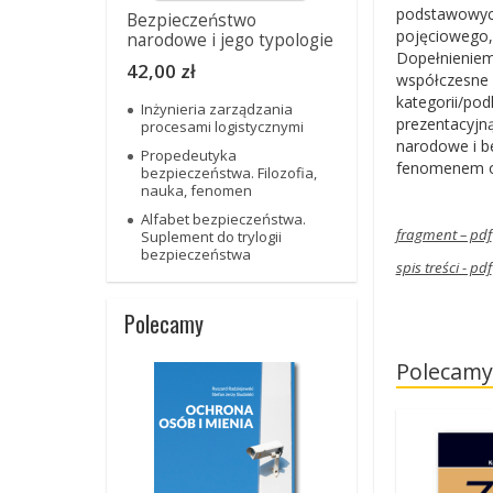
podstawowych
Bezpieczeństwo
pojęciowego, 
narodowe i jego typologie
Dopełnieniem
42,00 zł
współczesne 
kategorii/po
Inżynieria zarządzania
prezentacyjn
procesami logistycznymi
narodowe i b
Propedeutyka
fenomenem o
bezpieczeństwa. Filozofia,
nauka, fenomen
Alfabet bezpieczeństwa.
fragment – pdf
Suplement do trylogii
bezpieczeństwa
spis treści - pdf
Polecamy
Polecamy