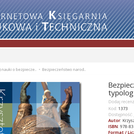
) nauki o bezpiecze..
Bezpieczeństwo narod..
Bezpiec
typolog
Dodaj recenz
Kod:
1373
Dostępność:
Autor
:
Krzysz
ISBN
:
978-83
Format / Li