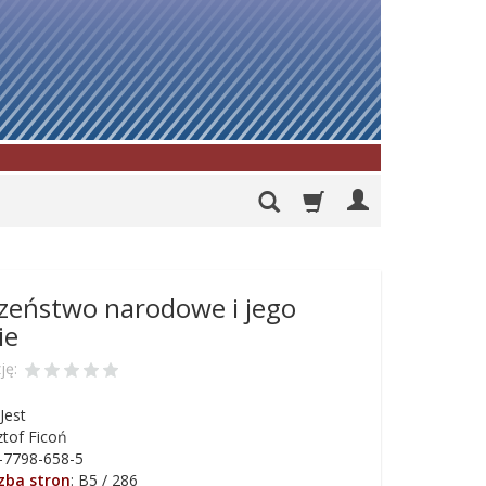
zeństwo narodowe i jego
ie
ję:
Jest
tof Ficoń
-7798-658-5
czba stron
:
B5 / 286