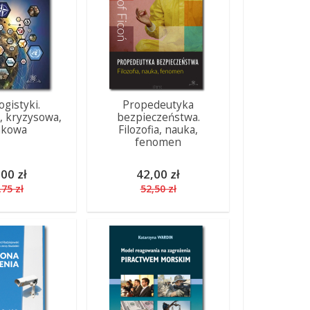
ogistyki.
Propedeutyka
 kryzysowa,
bezpieczeństwa.
nkowa
Filozofia, nauka,
fenomen
00 zł
42,00 zł
,75 zł
52,50 zł