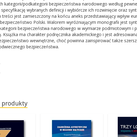
 kategorii/podkategorii bezpieczeństwa narodowego według pewneg
specyfikację wybranych definicji i wybiórcze ich rozwinięcie oraz sy
 treści jest zamieszczony na końcu aneks przedstawiający wpływ eur
bezpieczeństwo Polski. Walorem wyróżniającym monografii jest synte
dkategorii bezpieczeństwa narodowego w wymiarze podmiotowym i p
ą. Książka ma charakter podręcznika akademickiego i jest adresowa
ezpieczeństwo wewnętrzne, choć powinna zainspirować także szers
dwiecznego bezpieczeństwa.
 produkty