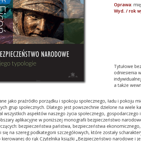
Oprawa
:
mię
Wyd. / rok 
Tytułowe be
odniesienia 
indywidualne
a także wewn
ane jako praźródło porządku i spokoju społecznego, ładu i pokoju 
ałych grup społecznych. Dlatego jest powszechnie dzielone na wiele 
l wszystkich aspektów naszego życia społecznego, gospodarczego i p
obszary aplikacyjne w poniższej monografii bezpieczeństwo narodowe
tyczących: bezpieczeństwa państwa, bezpieczeństwa ekonomicznego, 
eli się na szereg podkategorii szczegółowych, które zostały scharak
ierowanej do rąk Czytelnika książki „Bezpieczeństwo narodowe i je