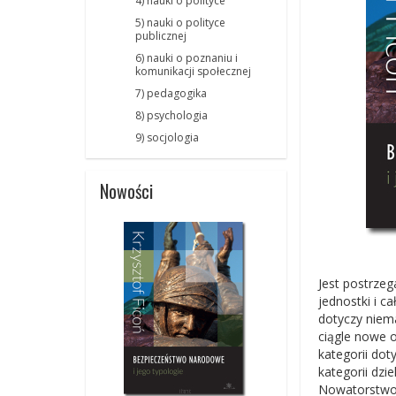
4) nauki o polityce
5) nauki o polityce
publicznej
6) nauki o poznaniu i
komunikacji społecznej
7) pedagogika
8) psychologia
9) socjologia
Nowości
Jest postrzeg
jednostki i c
dotyczy niema
ciągle nowe 
kategorii do
kategorii dzi
Nowatorstwo k